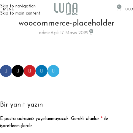
Skip to navigation
0
MENÜ
0.00
Skip to main content
woocommerce-placeholder
0
admin
Açık 17 Mayıs 2022
Bir yanıt yazın
*
E-posta adresiniz yayınlanmayacak.
Gerekli alanlar
ile
işaretlenmişlerdir