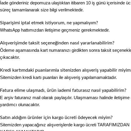
İade gönderiniz depomuza ulaştıktan itibaren 10 iş günü içerisinde ücr
süreç tamamlanarak size bilgi verilmektedir.
Siparişimi iptal etmek istiyorum, ne yapmalıyım?
WhatsApp hattımızdan iletişime geçmeniz gerekmektedir.
Alışverişimde taksit seçeneğinden nasıl yararlanabilirim?
Ödeme aşamasında kart numaranızı girdikten sonra taksit seçenekle
çıkacaktır.
Kredi kartımdaki puanlarımla sitenizden alışveriş yapabilir miyim
Sitemizden kredi kartı puanları ile alışveriş yapılamamaktadır.
Fatura elime ulaşmadı, ürün iademi faturasız nasıl yapabilirim?
E arşiv faturanız mail olarak paylaşılır. Ulaşmaması halinde iletişim
yardımcı olunacaktır.
Satın aldığım ürünler için kargo ücreti ödeyecek miyim?
Sitemizden yapacağınız alışverişlerde kargo ücreti TARAFIMIZDAN