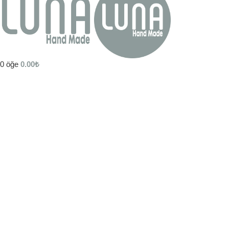
0
öğe
0.00
₺