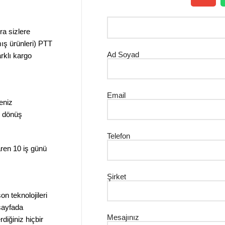
ra sizlere
mış ürünleri) PTT
Ad Soyad
arklı kargo
Email
meniz
e dönüş
Telefon
ren 10 iş günü
Şirket
on teknolojileri
 sayfada
Mesajınız
rdiğiniz hiçbir