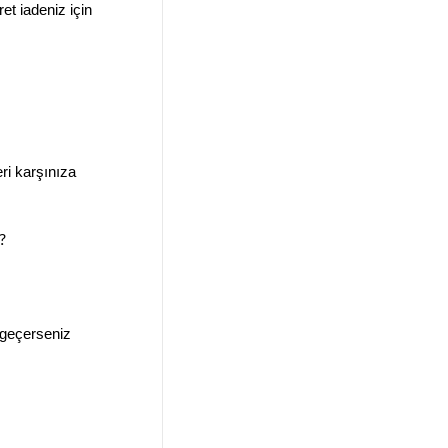
et iadeniz için
ri karşınıza
?
e geçerseniz