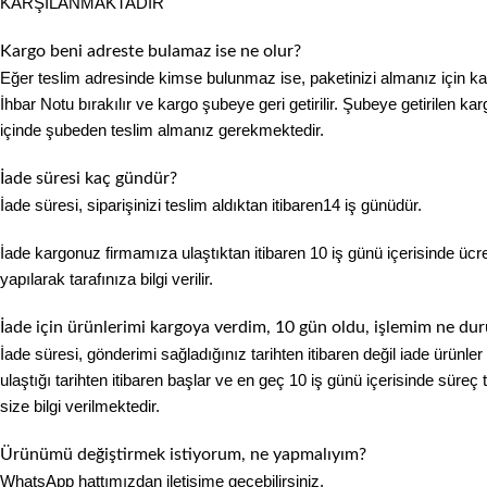
KARŞILANMAKTADIR
Kargo beni adreste bulamaz ise ne olur?
Eğer teslim adresinde kimse bulunmaz ise, paketinizi almanız için k
İhbar Notu bırakılır ve kargo şubeye geri getirilir. Şubeye getirilen k
içinde şubeden teslim almanız gerekmektedir.
İade süresi kaç gündür?
İade süresi, siparişinizi teslim aldıktan itibaren14 iş günüdür.
İade kargonuz firmamıza ulaştıktan itibaren 10 iş günü içerisinde ücre
yapılarak tarafınıza bilgi verilir.
İade için ürünlerimi kargoya verdim, 10 gün oldu, işlemim ne d
İade süresi, gönderimi sağladığınız tarihten itibaren değil iade ürünl
ulaştığı tarihten itibaren başlar ve en geç 10 iş günü içerisinde sür
size bilgi verilmektedir.
Ürünümü değiştirmek istiyorum, ne yapmalıyım?
WhatsApp hattımızdan iletişime geçebilirsiniz.