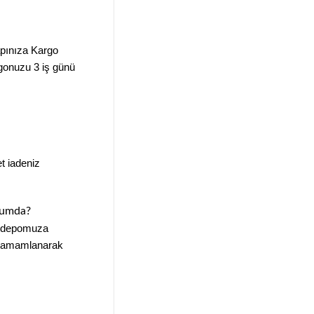
apınıza Kargo
argonuzu 3 iş günü
t iadeniz
urumda?
er depomuza
eç tamamlanarak