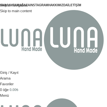
Skip to navigation
ANASAYFA
MAĞAZA
INSTAGRAM
HAKKIMIZDA
İLETIŞIM
Skip to main content
Giriş / Kayıt
Arama
Favoriler
0
öğe
0.00
₺
Menü