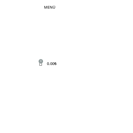
MENÜ
0
0.00
₺