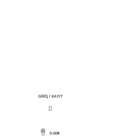
GIRIŞ / KAYIT
0
0.00
₺