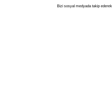
Bizi sosyal medyada takip ederek
YURTİÇİ SİPARİŞLERİNE ÜCRETSİZ KARGO
Mağaza
Favoriler
0
Sepet
Hesabım