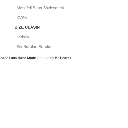
Mesafeli Satış Sözleşmesi
KVKK
BIZE ULAŞIN
İletişim
Sık Sorulan Sorular
2022
Luna Hand Made
Created by
BeTicaret
Arama
Aradığınız ürünleri bulmak için yazmaya başlayın.