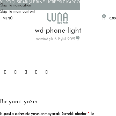
YURTİÇİ SİPARİŞLERİNE ÜCRETSİZ KARGO
Skip to navigation
Skip to main content
0
MENÜ
0.00
wd-phone-light
0
admin
Açık 6 Eylül 2021
Bir yanıt yazın
*
E-posta adresiniz yayınlanmayacak.
Gerekli alanlar
ile