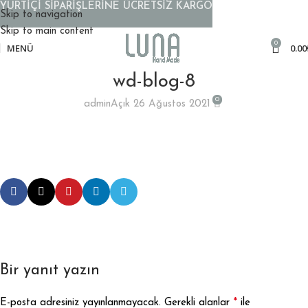
YURTİÇİ SİPARİŞLERİNE ÜCRETSİZ KARGO
Skip to navigation
Skip to main content
0
MENÜ
0.00
wd-blog-8
0
admin
Açık 26 Ağustos 2021
Bir yanıt yazın
*
E-posta adresiniz yayınlanmayacak.
Gerekli alanlar
ile