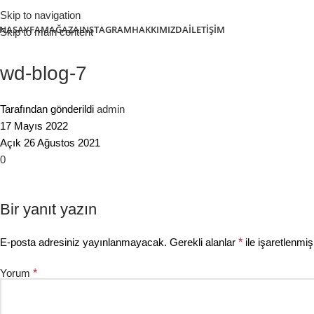
Skip to navigation
NASAYFA
MAĞAZA
INSTAGRAM
HAKKIMIZDA
İLETIŞIM
Skip to main content
wd-blog-7
Tarafından gönderildi
admin
17 Mayıs 2022
Açık 26 Ağustos 2021
0
Bir yanıt yazın
E-posta adresiniz yayınlanmayacak.
Gerekli alanlar
*
ile işaretlenmiş
Yorum
*