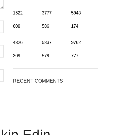
1522
3777
5948
608
586
174
4326
5837
9762
309
579
777
RECENT COMMENTS
akip Edin