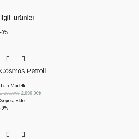
İlgili ürünler
-9%
Cosmos Petroil
Tüm Modeller
2,000.00
₺
2,200.00
₺
Sepete Ekle
-9%