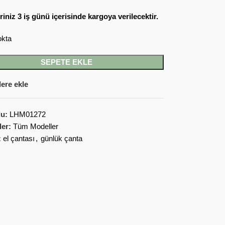
riniz 3 iş günü içerisinde kargoya verilecektir.
okta
SEPETE EKLE
lere ekle
du:
LHM01272
ler:
Tüm Modeller
:
el çantası
,
günlük çanta