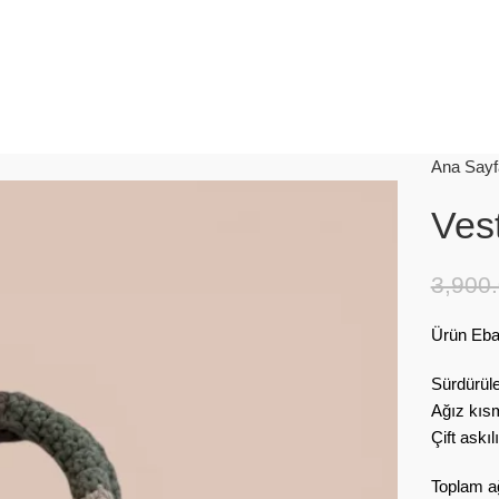
Ana Sayf
Ves
3,900
Ürün Eba
Sürdürüleb
Ağız kıs
Çift askı
Toplam ağ