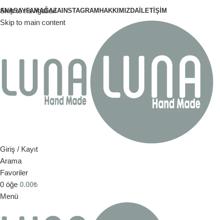
Skip to navigation
ANASAYFA
MAĞAZA
INSTAGRAM
HAKKIMIZDA
İLETIŞIM
Skip to main content
Giriş / Kayıt
Arama
Favoriler
0
öğe
0.00
₺
Menü