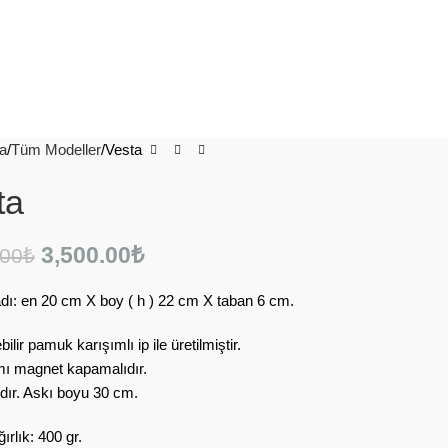
a
Tüm Modeller
Vesta
ta
3,500.00
₺
.00
₺
dı: en 20 cm X boy ( h ) 22 cm X taban 6 cm.
ilir pamuk karışımlı ip ile üretilmiştir.
mı magnet kapamalıdır.
lıdır. Askı boyu 30 cm.
ırlık: 400 gr.