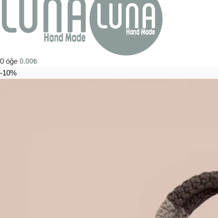
0
öğe
0.00
₺
-10%