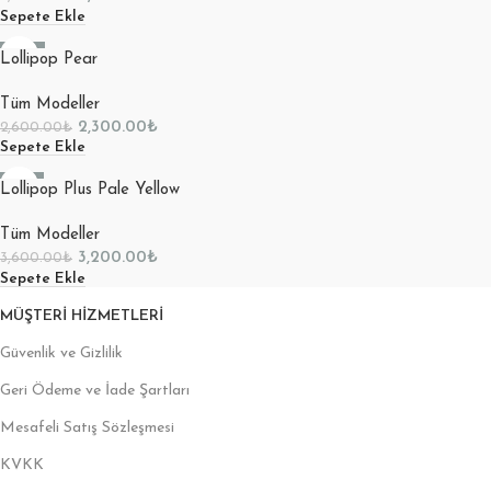
Sepete Ekle
-12%
Lollipop Pear
Tüm Modeller
2,300.00
₺
2,600.00
₺
Sepete Ekle
-11%
Lollipop Plus Pale Yellow
Tüm Modeller
3,200.00
₺
3,600.00
₺
Sepete Ekle
MÜŞTERI HIZMETLERI
Güvenlik ve Gizlilik
Geri Ödeme ve İade Şartları
Mesafeli Satış Sözleşmesi
KVKK