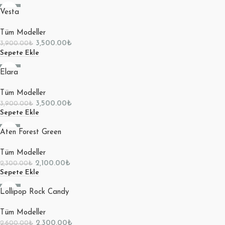
-10%
Vesta
Tüm Modeller
3,500.00
₺
3,900.00
₺
Sepete Ekle
-10%
Elara
Tüm Modeller
3,500.00
₺
3,900.00
₺
Sepete Ekle
-9%
Aten Forest Green
Tüm Modeller
2,100.00
₺
2,300.00
₺
Sepete Ekle
-12%
Lollipop Rock Candy
Tüm Modeller
2,300.00
₺
2,600.00
₺