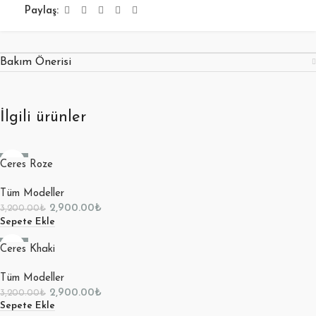
Paylaş:
Bakım Önerisi
İlgili ürünler
-9%
Ceres Roze
Tüm Modeller
2,900.00
₺
3,200.00
₺
Sepete Ekle
-9%
Ceres Khaki
Tüm Modeller
2,900.00
₺
3,200.00
₺
Sepete Ekle