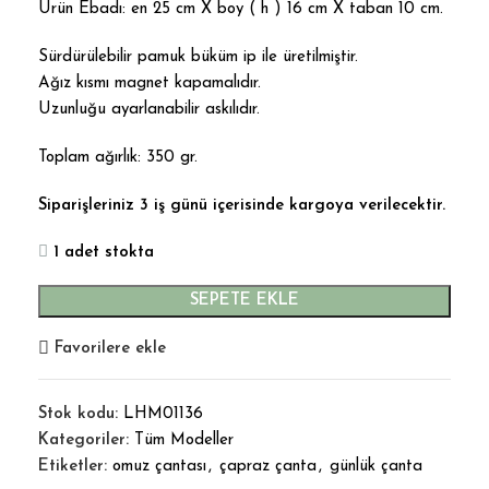
Ürün Ebadı: en 25 cm X boy ( h ) 16 cm X taban 10 cm.
Sürdürülebilir pamuk büküm ip ile üretilmiştir.
Ağız kısmı magnet kapamalıdır.
Uzunluğu ayarlanabilir askılıdır.
Toplam ağırlık: 350 gr.
Siparişleriniz 3 iş günü içerisinde kargoya verilecektir.
1 adet stokta
SEPETE EKLE
Favorilere ekle
Stok kodu:
LHM01136
Kategoriler:
Tüm Modeller
Etiketler:
omuz çantası
,
çapraz çanta
,
günlük çanta