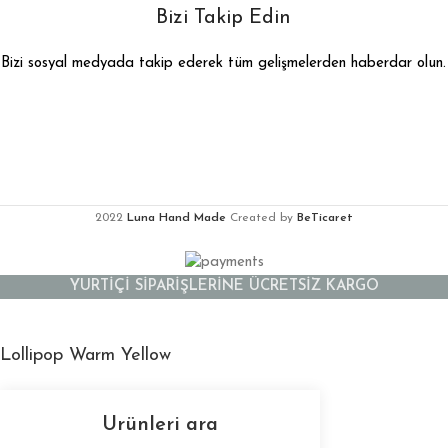
Bizi Takip Edin
Bizi sosyal medyada takip ederek tüm gelişmelerden haberdar olun.
2022
Luna Hand Made
Created by
BeTicaret
YURTİÇİ SİPARİŞLERİNE ÜCRETSİZ KARGO
Lollipop Warm Yellow
2,300.00
₺
2,600.00
₺
1 adet stokta