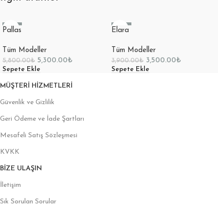
-9%
-10%
Pallas
Elara
Tüm Modeller
Tüm Modeller
5,300.00
₺
3,500.00
₺
5,800.00
₺
3,900.00
₺
Sepete Ekle
Sepete Ekle
MÜŞTERI HIZMETLERI
Güvenlik ve Gizlilik
Geri Ödeme ve İade Şartları
Mesafeli Satış Sözleşmesi
KVKK
BIZE ULAŞIN
İletişim
Sık Sorulan Sorular