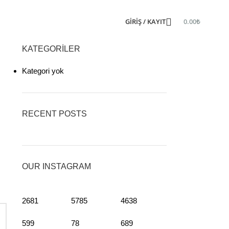
GIRIŞ / KAYIT
0.00
₺
KATEGORILER
Kategori yok
RECENT POSTS
OUR INSTAGRAM
2681
5785
4638
599
78
689