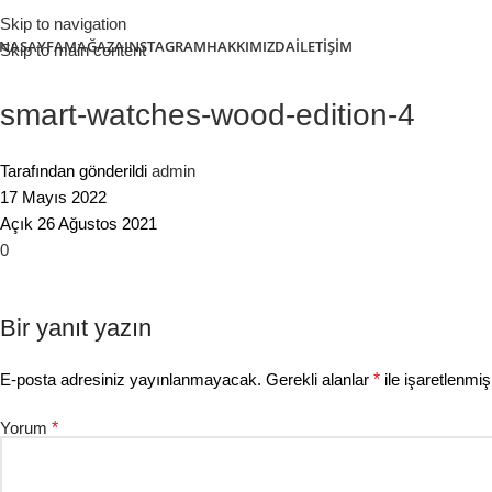
Skip to navigation
NASAYFA
MAĞAZA
INSTAGRAM
HAKKIMIZDA
İLETIŞIM
Skip to main content
smart-watches-wood-edition-4
Tarafından gönderildi
admin
17 Mayıs 2022
Açık 26 Ağustos 2021
0
Bir yanıt yazın
E-posta adresiniz yayınlanmayacak.
Gerekli alanlar
*
ile işaretlenmiş
Yorum
*