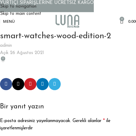
YURTİÇİ SİPARİŞLERİNE ÜCRETSİZ KARGO
Skip to navigation
Skip to main content
0
MENÜ
0.00
smart-watches-wood-edition-2
admin
Açık 26 Ağustos 2021
0
Bir yanıt yazın
*
E-posta adresiniz yayınlanmayacak.
Gerekli alanlar
ile
işaretlenmişlerdir