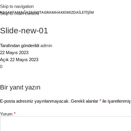
Skip to navigation
NASAYFA
MAĞAZA
INSTAGRAM
HAKKIMIZDA
İLETIŞIM
Skip to main content
Slide-new-01
Tarafından gönderildi
admin
22 Mayıs 2023
Açık 22 Mayıs 2023
0
Bir yanıt yazın
E-posta adresiniz yayınlanmayacak.
Gerekli alanlar
*
ile işaretlenmiş
Yorum
*