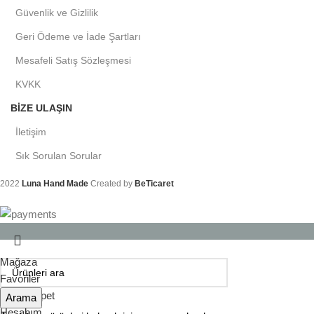
Güvenlik ve Gizlilik
Geri Ödeme ve İade Şartları
Mesafeli Satış Sözleşmesi
KVKK
BIZE ULAŞIN
İletişim
Sık Sorulan Sorular
2022
Luna Hand Made
Created by
BeTicaret
Mağaza
Favoriler
0
öğe
Sepet
Arama
Hesabım