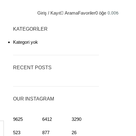
Giriş / Kayıt
Arama
Favoriler
0
öğe
0.00
₺
KATEGORILER
Kategori yok
RECENT POSTS
OUR INSTAGRAM
9625
6412
3290
523
877
26