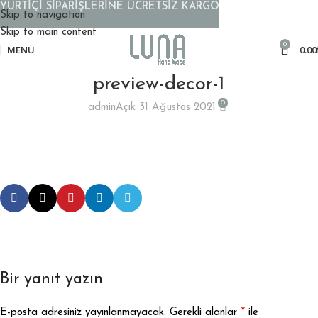
YURTİÇİ SİPARİŞLERİNE ÜCRETSİZ KARGO
Skip to navigation
Skip to main content
0
MENÜ
0.00
preview-decor-1
0
admin
Açık 31 Ağustos 2021
Bir yanıt yazın
*
E-posta adresiniz yayınlanmayacak.
Gerekli alanlar
ile