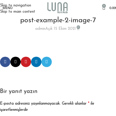
Skip to navigation
0
MENÜ
0.00
Skip to main content
post-example-2-image-7
0
admin
Açık 15 Ekim 2021
Bir yanıt yazın
*
E-posta adresiniz yayınlanmayacak.
Gerekli alanlar
ile
işaretlenmişlerdir