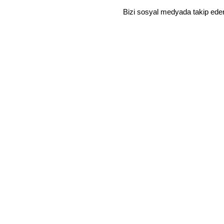
Bizi sosyal medyada takip ede
YURTİÇİ SİPARİŞLERİNE ÜCRETSİZ KARGO
Mağaza
Favoriler
Sepet
Hesabım