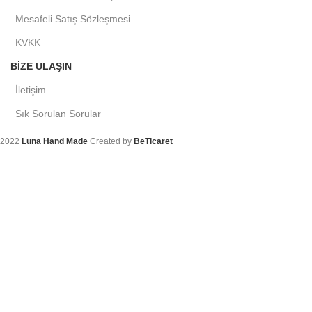
Mesafeli Satış Sözleşmesi
KVKK
BIZE ULAŞIN
İletişim
Sık Sorulan Sorular
2022
Luna Hand Made
Created by
BeTicaret
Arama
Aradığınız ürünleri bulmak için yazmaya başlayın.