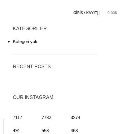
GIRIŞ / KAYIT
0.00
₺
KATEGORILER
Kategori yok
RECENT POSTS
OUR INSTAGRAM
7117
7782
3274
491
553
463