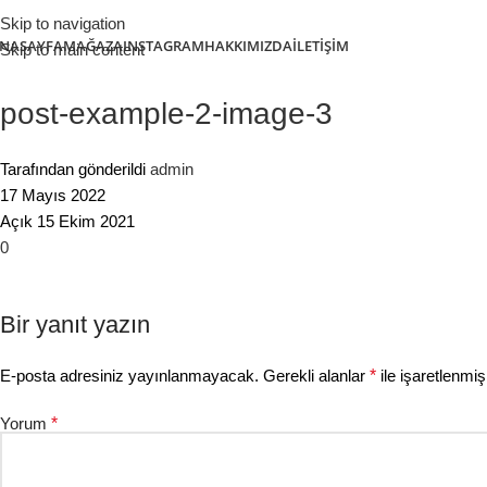
Skip to navigation
NASAYFA
MAĞAZA
INSTAGRAM
HAKKIMIZDA
İLETIŞIM
Skip to main content
post-example-2-image-3
Tarafından gönderildi
admin
17 Mayıs 2022
Açık 15 Ekim 2021
0
Bir yanıt yazın
E-posta adresiniz yayınlanmayacak.
Gerekli alanlar
*
ile işaretlenmiş
Yorum
*