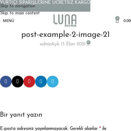
YURTİÇİ SİPARİŞLERİNE ÜCRETSİZ KARGO
Skip to navigation
Skip to main content
0
MENÜ
0.00
post-example-2-image-21
0
admin
Açık 15 Ekim 2021
Bir yanıt yazın
*
E-posta adresiniz yayınlanmayacak.
Gerekli alanlar
ile