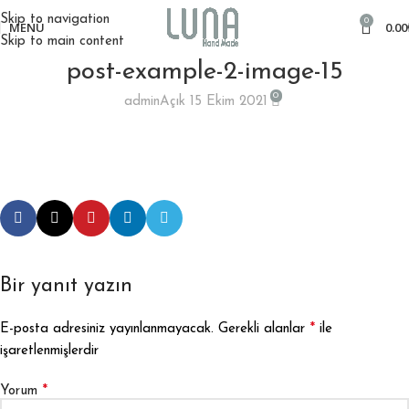
Skip to navigation
0
MENÜ
0.00
Skip to main content
post-example-2-image-15
0
admin
Açık 15 Ekim 2021
Bir yanıt yazın
*
E-posta adresiniz yayınlanmayacak.
Gerekli alanlar
ile
işaretlenmişlerdir
*
Yorum