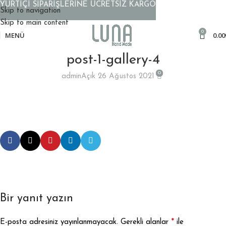
YURTİÇİ SİPARİŞLERİNE ÜCRETSİZ KARGO
Skip to navigation
Skip to main content
0
MENÜ
0.00
post-1-gallery-4
0
admin
Açık 26 Ağustos 2021
Bir yanıt yazın
*
E-posta adresiniz yayınlanmayacak.
Gerekli alanlar
ile