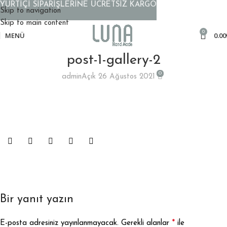
YURTİÇİ SİPARİŞLERİNE ÜCRETSİZ KARGO
Skip to navigation
Skip to main content
0
MENÜ
0.00
post-1-gallery-2
0
admin
Açık 26 Ağustos 2021
Bir yanıt yazın
*
E-posta adresiniz yayınlanmayacak.
Gerekli alanlar
ile