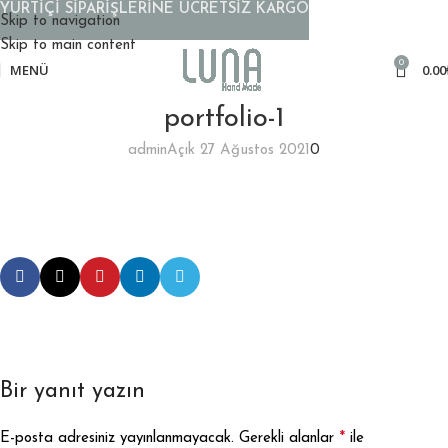
YURTİÇİ SİPARİŞLERİNE ÜCRETSİZ KARGO
Skip to navigation
Skip to main content
0
MENÜ
0.00
portfolio-1
admin
Açık 27 Ağustos 2021
0
Bir yanıt yazın
*
E-posta adresiniz yayınlanmayacak.
Gerekli alanlar
ile