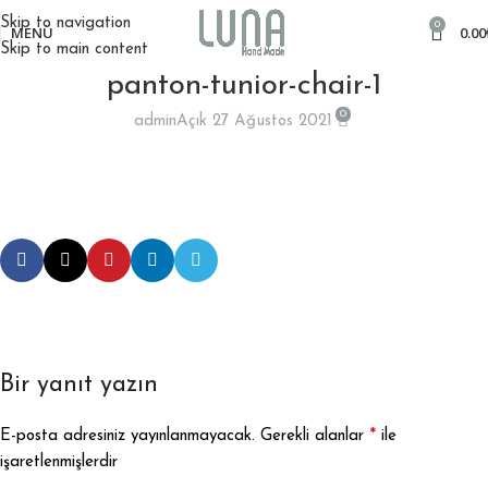
Skip to navigation
0
MENÜ
0.00
Skip to main content
panton-tunior-chair-1
0
admin
Açık 27 Ağustos 2021
Bir yanıt yazın
*
E-posta adresiniz yayınlanmayacak.
Gerekli alanlar
ile
işaretlenmişlerdir