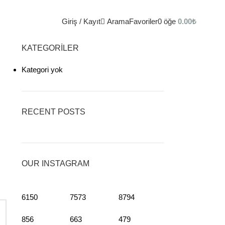
Giriş / Kayıt
Arama
Favoriler
0
öğe
0.00
₺
KATEGORILER
Kategori yok
RECENT POSTS
OUR INSTAGRAM
6150
7573
8794
856
663
479