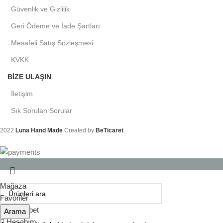
Güvenlik ve Gizlilik
Geri Ödeme ve İade Şartları
Mesafeli Satış Sözleşmesi
KVKK
BIZE ULAŞIN
İletişim
Sık Sorulan Sorular
2022
Luna Hand Made
Created by
BeTicaret
Mağaza
Favoriler
0
öğe
Sepet
Arama
Hesabım