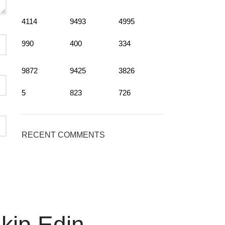
4114
9493
4995
990
400
334
9872
9425
3826
5
823
726
RECENT COMMENTS
akip Edin