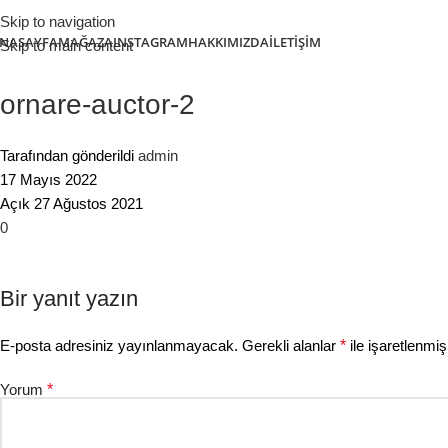
Skip to navigation
NASAYFA
MAĞAZA
INSTAGRAM
HAKKIMIZDA
İLETIŞIM
Skip to main content
ornare-auctor-2
Tarafından gönderildi
admin
17 Mayıs 2022
Açık 27 Ağustos 2021
0
Bir yanıt yazın
E-posta adresiniz yayınlanmayacak.
Gerekli alanlar
*
ile işaretlenmiş
Yorum
*