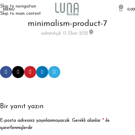
Skip to navigation
0
MENÜ
0.00
Skip to main content
minimalism-product-7
0
admin
Açık 15 Ekim 2021
Bir yanıt yazın
*
E-posta adresiniz yayınlanmayacak.
Gerekli alanlar
ile
işaretlenmişlerdir