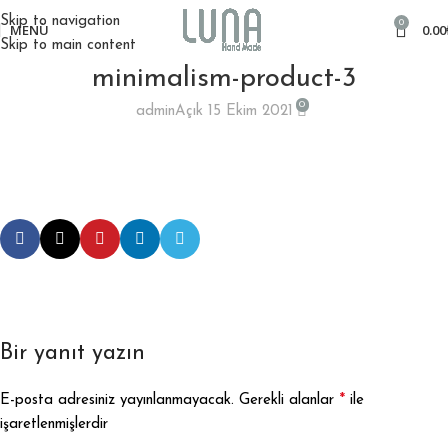
Skip to navigation
0
MENÜ
0.00
Skip to main content
minimalism-product-3
0
admin
Açık 15 Ekim 2021
Bir yanıt yazın
*
E-posta adresiniz yayınlanmayacak.
Gerekli alanlar
ile
işaretlenmişlerdir