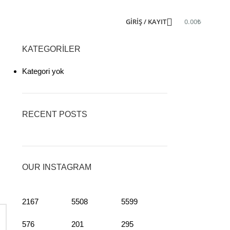
GIRIŞ / KAYIT
0.00
₺
KATEGORILER
Kategori yok
RECENT POSTS
OUR INSTAGRAM
2167
5508
5599
576
201
295