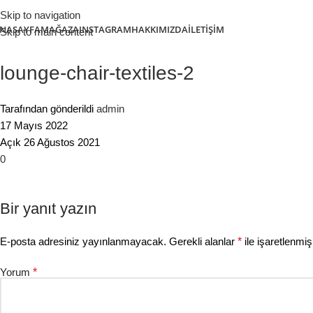
Skip to navigation
NASAYFA
MAĞAZA
INSTAGRAM
HAKKIMIZDA
İLETIŞIM
Skip to main content
lounge-chair-textiles-2
Tarafından gönderildi
admin
17 Mayıs 2022
Açık 26 Ağustos 2021
0
Bir yanıt yazın
E-posta adresiniz yayınlanmayacak.
Gerekli alanlar
*
ile işaretlenmiş
Yorum
*