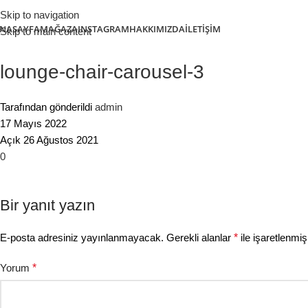
Skip to navigation
NASAYFA
MAĞAZA
INSTAGRAM
HAKKIMIZDA
İLETIŞIM
Skip to main content
lounge-chair-carousel-3
Tarafından gönderildi
admin
17 Mayıs 2022
Açık 26 Ağustos 2021
0
Bir yanıt yazın
E-posta adresiniz yayınlanmayacak.
Gerekli alanlar
*
ile işaretlenmiş
Yorum
*