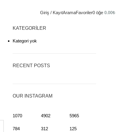
Giriş / Kayıt
Arama
Favoriler
0
öğe
0.00
₺
KATEGORILER
Kategori yok
RECENT POSTS
OUR INSTAGRAM
1070
4902
5965
784
312
125