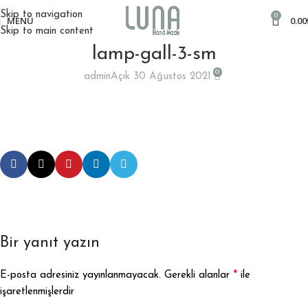
Skip to navigation
0
MENÜ
0.00
Skip to main content
lamp-gall-3-sm
0
admin
Açık 30 Ağustos 2021
Bir yanıt yazın
*
E-posta adresiniz yayınlanmayacak.
Gerekli alanlar
ile
işaretlenmişlerdir