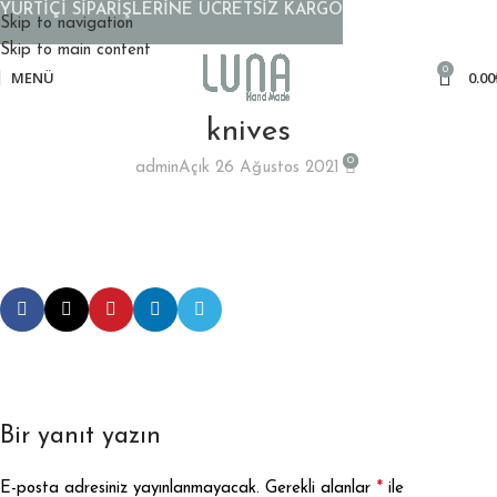
YURTİÇİ SİPARİŞLERİNE ÜCRETSİZ KARGO
Skip to navigation
Skip to main content
0
MENÜ
0.00
knives
0
admin
Açık 26 Ağustos 2021
Bir yanıt yazın
*
E-posta adresiniz yayınlanmayacak.
Gerekli alanlar
ile