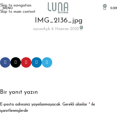
Skip to navigation
0
MENÜ
0.00
Skip to main content
IMG_2136_jpg
0
aysun
Açık 6 Haziran 2022
Bir yanıt yazın
*
E-posta adresiniz yayınlanmayacak.
Gerekli alanlar
ile
işaretlenmişlerdir