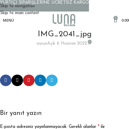
YURTİÇİ SİPARİŞLERİNE ÜCRETSİZ KARGO
Skip to navigation
Skip to main content
0
MENÜ
0.00
IMG_2041_jpg
0
aysun
Açık 6 Haziran 2022
Bir yanıt yazın
*
E-posta adresiniz yayınlanmayacak.
Gerekli alanlar
ile