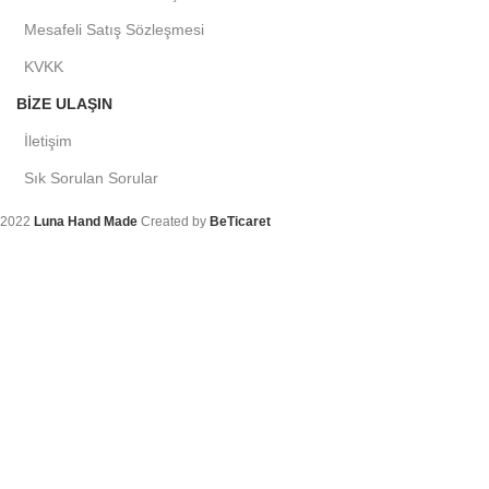
Mesafeli Satış Sözleşmesi
KVKK
BIZE ULAŞIN
İletişim
Sık Sorulan Sorular
2022
Luna Hand Made
Created by
BeTicaret
Arama
Aradığınız ürünleri bulmak için yazmaya başlayın.