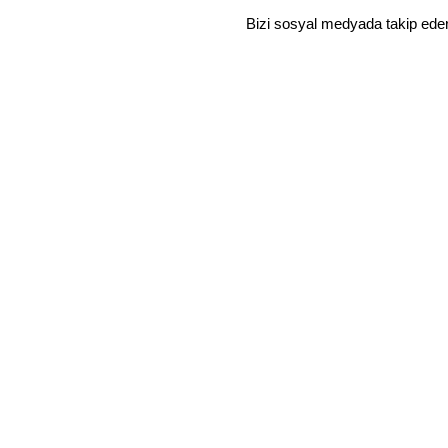
Bizi sosyal medyada takip ede
YURTİÇİ SİPARİŞLERİNE ÜCRETSİZ KARGO
Mağaza
Favoriler
Sepet
Hesabım