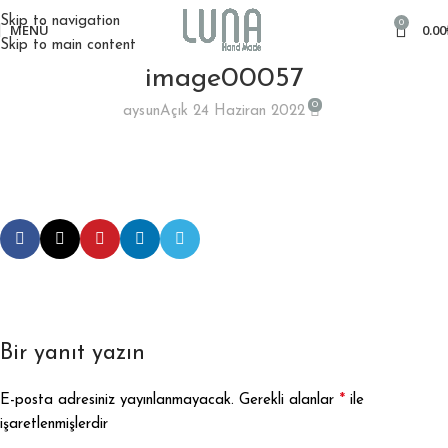
Skip to navigation
0
MENÜ
0.00
Skip to main content
image00057
0
aysun
Açık 24 Haziran 2022
Bir yanıt yazın
*
E-posta adresiniz yayınlanmayacak.
Gerekli alanlar
ile
işaretlenmişlerdir