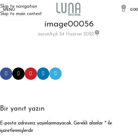
Skip to navigation
0
MENÜ
0.00
Skip to main content
image00056
0
aysun
Açık 24 Haziran 2022
Bir yanıt yazın
*
E-posta adresiniz yayınlanmayacak.
Gerekli alanlar
ile
işaretlenmişlerdir