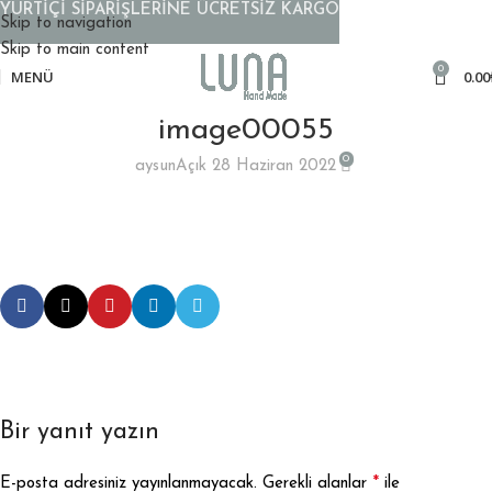
YURTİÇİ SİPARİŞLERİNE ÜCRETSİZ KARGO
Skip to navigation
Skip to main content
0
MENÜ
0.00
image00055
0
aysun
Açık 28 Haziran 2022
Bir yanıt yazın
*
E-posta adresiniz yayınlanmayacak.
Gerekli alanlar
ile