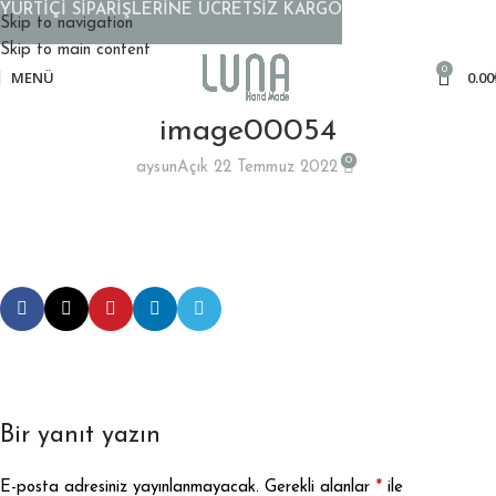
YURTİÇİ SİPARİŞLERİNE ÜCRETSİZ KARGO
Skip to navigation
Skip to main content
0
MENÜ
0.00
image00054
0
aysun
Açık 22 Temmuz 2022
Bir yanıt yazın
*
E-posta adresiniz yayınlanmayacak.
Gerekli alanlar
ile