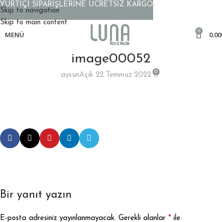
YURTİÇİ SİPARİŞLERİNE ÜCRETSİZ KARGO
Skip to navigation
Skip to main content
0
MENÜ
0.00
image00052
0
aysun
Açık 22 Temmuz 2022
Bir yanıt yazın
*
E-posta adresiniz yayınlanmayacak.
Gerekli alanlar
ile