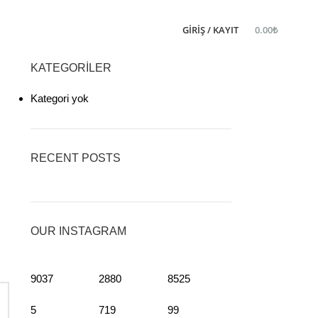
GIRIŞ / KAYIT
0.00
₺
KATEGORILER
Kategori yok
RECENT POSTS
OUR INSTAGRAM
9037
2880
8525
5
719
99