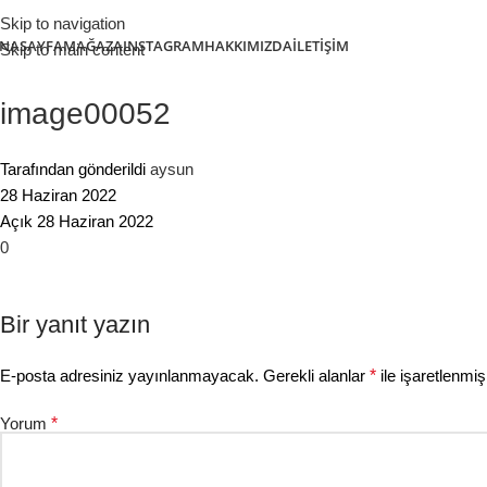
Skip to navigation
NASAYFA
MAĞAZA
INSTAGRAM
HAKKIMIZDA
İLETIŞIM
Skip to main content
image00052
Tarafından gönderildi
aysun
28 Haziran 2022
Açık 28 Haziran 2022
0
Bir yanıt yazın
E-posta adresiniz yayınlanmayacak.
Gerekli alanlar
*
ile işaretlenmiş
Yorum
*