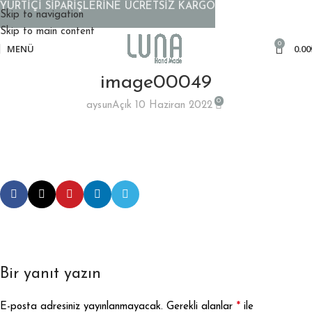
YURTİÇİ SİPARİŞLERİNE ÜCRETSİZ KARGO
Skip to navigation
Skip to main content
0
MENÜ
0.00
image00049
0
aysun
Açık 10 Haziran 2022
Bir yanıt yazın
*
E-posta adresiniz yayınlanmayacak.
Gerekli alanlar
ile