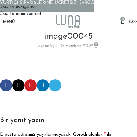
YURTİÇİ SİPARİŞLERİNE ÜCRETSİZ KARGO
Skip to navigation
Skip to main content
0
MENÜ
0.00
image00045
0
aysun
Açık 10 Haziran 2022
Bir yanıt yazın
*
E-posta adresiniz yayınlanmayacak.
Gerekli alanlar
ile