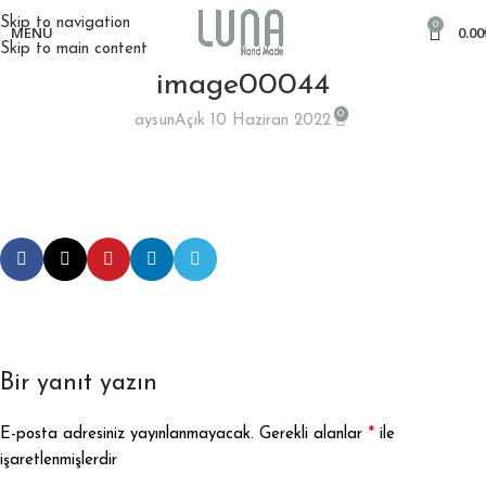
Skip to navigation
0
MENÜ
0.00
Skip to main content
image00044
0
aysun
Açık 10 Haziran 2022
Bir yanıt yazın
*
E-posta adresiniz yayınlanmayacak.
Gerekli alanlar
ile
işaretlenmişlerdir