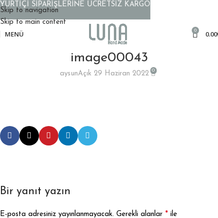
YURTİÇİ SİPARİŞLERİNE ÜCRETSİZ KARGO
Skip to navigation
Skip to main content
0
MENÜ
0.00
image00043
0
aysun
Açık 29 Haziran 2022
Bir yanıt yazın
*
E-posta adresiniz yayınlanmayacak.
Gerekli alanlar
ile