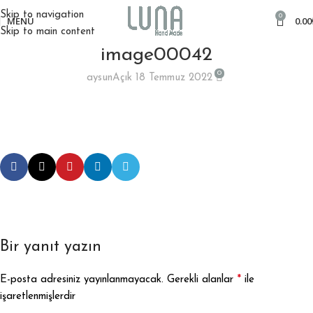
Skip to navigation
0
MENÜ
0.00
Skip to main content
image00042
0
aysun
Açık 18 Temmuz 2022
Bir yanıt yazın
*
E-posta adresiniz yayınlanmayacak.
Gerekli alanlar
ile
işaretlenmişlerdir