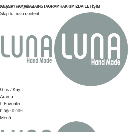
Skip to navigation
ANASAYFA
MAĞAZA
INSTAGRAM
HAKKIMIZDA
İLETIŞIM
Skip to main content
Giriş / Kayıt
Arama
Favoriler
0
öğe
0.00
₺
Menü