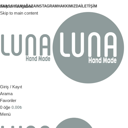
Skip to navigation
ANASAYFA
MAĞAZA
INSTAGRAM
HAKKIMIZDA
İLETIŞIM
Skip to main content
Giriş / Kayıt
Arama
Favoriler
0
öğe
0.00
₺
Menü