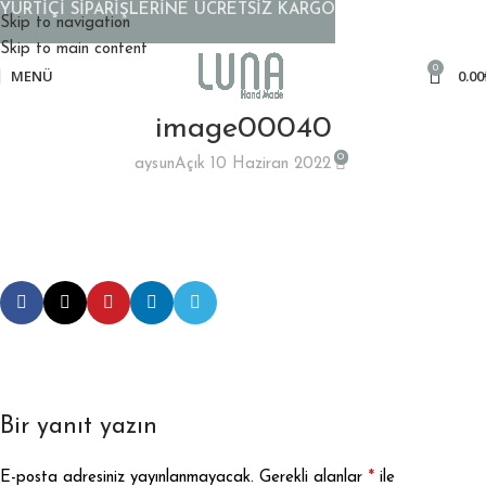
YURTİÇİ SİPARİŞLERİNE ÜCRETSİZ KARGO
Skip to navigation
Skip to main content
0
MENÜ
0.00
image00040
0
aysun
Açık 10 Haziran 2022
Bir yanıt yazın
*
E-posta adresiniz yayınlanmayacak.
Gerekli alanlar
ile