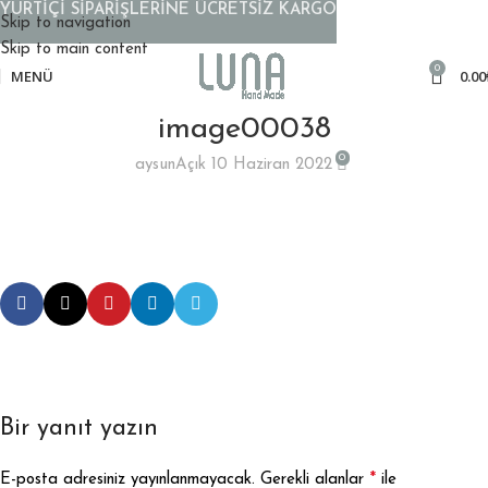
YURTİÇİ SİPARİŞLERİNE ÜCRETSİZ KARGO
Skip to navigation
Skip to main content
0
MENÜ
0.00
image00038
0
aysun
Açık 10 Haziran 2022
Bir yanıt yazın
*
E-posta adresiniz yayınlanmayacak.
Gerekli alanlar
ile