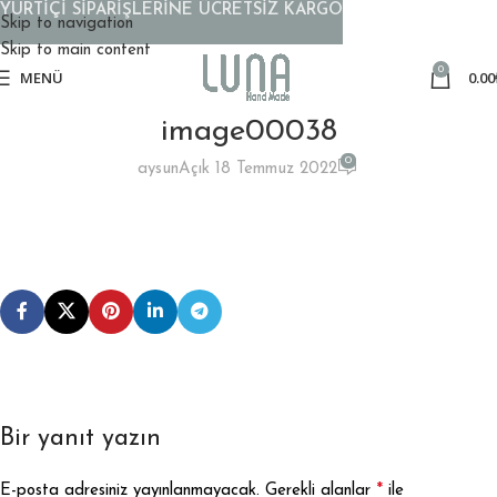
YURTİÇİ SİPARİŞLERİNE ÜCRETSİZ KARGO
Skip to navigation
Skip to main content
0
MENÜ
0.00
image00038
0
aysun
Açık 18 Temmuz 2022
Bir yanıt yazın
*
E-posta adresiniz yayınlanmayacak.
Gerekli alanlar
ile