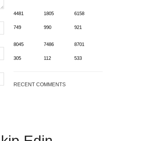
4481
1805
6158
749
990
921
8045
7486
8701
305
112
533
RECENT COMMENTS
akip Edin