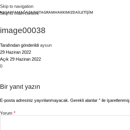
Skip to navigation
NASAYFA
MAĞAZA
INSTAGRAM
HAKKIMIZDA
İLETIŞIM
Skip to main content
image00038
Tarafından gönderildi
aysun
29 Haziran 2022
Açık 29 Haziran 2022
0
Bir yanıt yazın
E-posta adresiniz yayınlanmayacak.
Gerekli alanlar
*
ile işaretlenmiş
Yorum
*