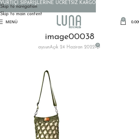
YURTİÇİ SİPARİŞLERİNE ÜCRETSİZ KARGO
Skip to navigation
Skip to main content
0
MENÜ
0.00
image00038
0
aysun
Açık 24 Haziran 2022